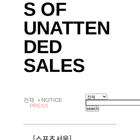
S OF
UNATTEN
DED
SALES
전체
NOTICE
PRESS
search
[스포츠서울]