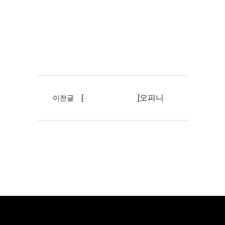
[스포츠경향] 소상공인 매장용 AI 무인주문 쇼핑 매대 '제로페이샵' 첫 선 ...
이전글
[오피니언뉴스] 도시공유플랫폼, AI 무인대대 '제로페이샵' 공개