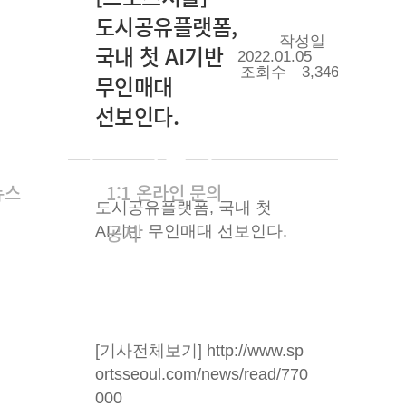
도시공유플랫폼,
작성일
국내 첫 AI기반
2022.01.05
조회수
3,346
무인매대
선보인다.
관련기사
고객센터
뉴스
1:1 온라인 문의
도시공유플랫폼, 국내 첫
공지
AI기반 무인매대 선보인다.
[기사전체보기]
http://www.sp
ortsseoul.com/news/read/770
000