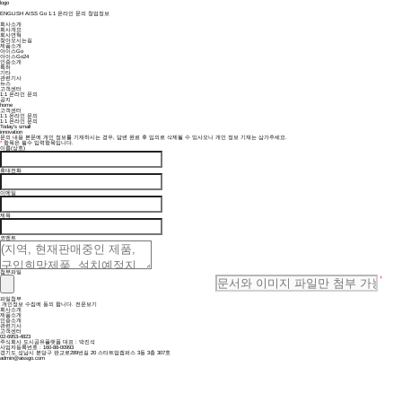
logo
ENGLISH
AISS Go
1:1 온라인 문의
창업정보
회사소개
회사개요
회사연혁
찾아오시는길
제품소개
아이스Go
아이스Go24
인증소개
특허
기타
관련기사
뉴스
고객센터
1:1 온라인 문의
공지
home
고객센터
1:1 온라인 문의
1:1 온라인 문의
Today's small
innovation
문의 내용 본문에 개인 정보를 기재하시는 경우, 답변 완료 후 임의로 삭제될 수 있사오니 개인 정보 기재는 삼가주세요.
*
항목은 필수 입력항목입니다.
이름(상호)
휴대전화
이메일
제목
코멘트
첨부파일
+
파일첨부
개인정보 수집에 동의 합니다.
전문보기
회사소개
제품소개
인증소개
관련기사
고객센터
02-6953-4823
주식회사 도시공유플랫폼 대표 : 박진석
사업자등록번호 : 160-88-00993
경기도 성남시 분당구 판교로289번길 20 스타트업캠퍼스 3동 3층 307호
admin@aissgo.com