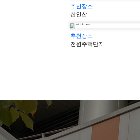
추천장소
샵인삽
추천장소
전원주택단지