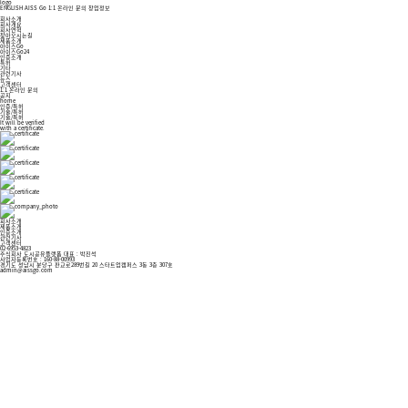
logo
ENGLISH
AISS Go
1:1 온라인 문의
창업정보
회사소개
회사개요
회사연혁
찾아오시는길
제품소개
아이스Go
아이스Go24
인증소개
특허
기타
관련기사
뉴스
고객센터
1:1 온라인 문의
공지
home
인증/특허
기술/특허
기술/특허
It will be verified
with a certificate.
회사소개
제품소개
인증소개
관련기사
고객센터
02-6953-4823
주식회사 도시공유플랫폼 대표 : 박진석
사업자등록번호 : 160-88-00993
경기도 성남시 분당구 판교로289번길 20 스타트업캠퍼스 3동 3층 307호
admin@aissgo.com