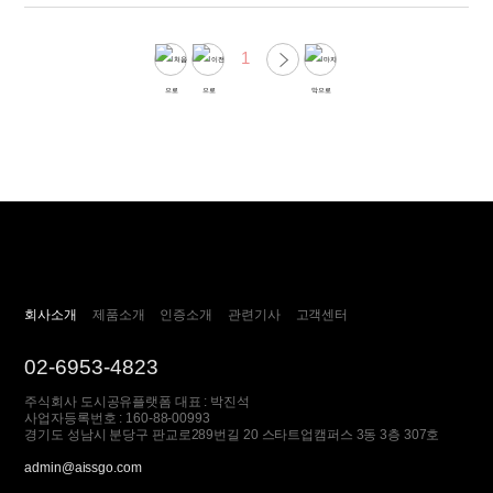
1
회사소개
제품소개
인증소개
관련기사
고객센터
02-6953-4823
주식회사 도시공유플랫폼 대표 : 박진석
사업자등록번호 : 160-88-00993
경기도 성남시 분당구 판교로289번길 20 스타트업캠퍼스 3동 3층 307호
admin@aissgo.com