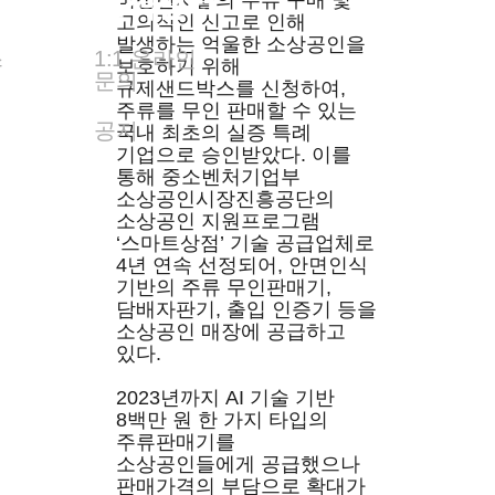
련기사
고객센터
미성년자들의 주류 구매 및
고의적인 신고로 인해
발생하는 억울한 소상공인을
스
1:1 온라인
보호하기 위해
문의
규제샌드박스를 신청하여,
주류를 무인 판매할 수 있는
공지
국내 최초의 실증 특례
기업으로 승인받았다. 이를
통해 중소벤처기업부
소상공인시장진흥공단의
소상공인 지원프로그램
‘스마트상점’ 기술 공급업체로
4년 연속 선정되어, 안면인식
기반의 주류 무인판매기,
담배자판기, 출입 인증기 등을
소상공인 매장에 공급하고
있다.
2023년까지 AI 기술 기반
8백만 원 한 가지 타입의
주류판매기를
소상공인들에게 공급했으나
판매가격의 부담으로 확대가