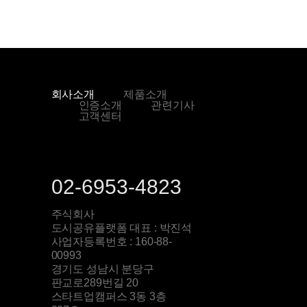
회사소개
제품소개
인증소개
관련기사
고객센터
02-6953-4823
주식회사
도시공유플랫폼 대표 : 박진석
사업자등록번호 : 160-88-
00993
경기도 성남시 분당구
판교로289번길 20
스타트업캠퍼스 3동 3층