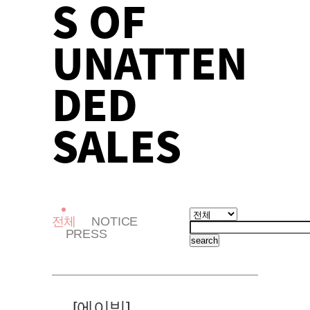
S OF
UNATTEN
DED
SALES
전체
NOTICE
PRESS
search
[에이빙]