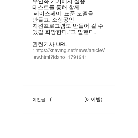
무인화 기기에서 실증
테스트를 통해 함께
‘페이스페이’ 표준 모델을
만들고, 소상공인
지원프로그램도 만들어 갈 수
있길 희망한다.”고 말했다.
관련기사 URL
https://kr.aving.net/news/articleV
:
iew.html?idxno=1791941
(전자신문) [2024 Best Goods] 도시공유플랫폼, 한국형 AI무인판매기 선두주자 ...
이전글
(에이빙) [Pangyo Interview] 도시공유플랫폼 안면 인식 기반 페이스페이 결제, 무인 판매기의 진화 꿈꾸다 ...