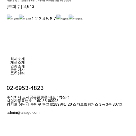
[해럴드경제] 도시공유플랫폼-트위니, 자율주행 스마트상점 로봇 개발 손잡았다 ...
[조회수]
3,643
1
2
3
4
5
6
7
회사소개
제품소개
인증소개
관련기사
고객센터
02-6953-4823
주식회사 도시공유플랫폼 대표 : 박진석
사업자등록번호 : 160-88-00993
경기도 성남시 분당구 판교로289번길 20 스타트업캠퍼스 3동 3층 307호
admin@aissgo.com