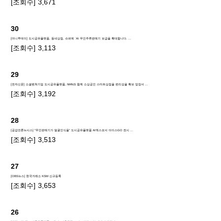
[조회수]
3,671
30
[머니투데이] 도시공유플랫폼, 동네상점, 슈퍼에 `AI 무인주류판매기 보급을 확대합니다. ...
[조회수]
3,113
29
[전자신문] 소셜벤쳐기업 도시공유플랫폼, NHN과 함께 소상공인 스마트상점을 편리성을 확보 앞장서 ...
[조회수]
3,192
28
[공감언론뉴시스] "무인판매기가 얼굴인식을" 도시공유플랫폼 AI엑스포서 아이스GO 전시 ...
[조회수]
3,513
27
[OBS뉴스] 한국거래소 KSM 신규등록
[조회수]
3,653
26