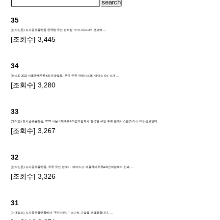
search
35
(전자신문) 도시공유플랫폼 한국형 무인 편의점 "아이스Go 24" 선보여 ...
[조회수]
3,445
34
(뉴스1) 2022 서울국제주류&와인박람회, 무인 주류 판매시스템 '아이스 Go' 소개 ...
[조회수]
3,280
33
(에이빙) 도시공유플랫폼, 2022 서울국제주류&와인박람회서 한국형 무인 주류 판매시스템(아이스 Go) 선보인다 ...
[조회수]
3,267
32
(전자신문) 도시공유플랫폼, 주류 무인 판매기 '아이스고' 서울국제주류&와인박람회서 선봬 ...
[조회수]
3,326
31
[이데일리] 도시공유플랫폼에서 `무인자판기` 스마트 기술을 보급화합니다. ...