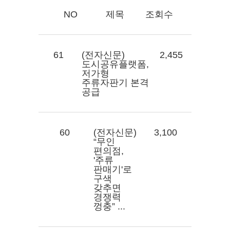
NO
제목
조회수
61
(전자신문)
2,455
도시공유플랫폼,
저가형
주류자판기 본격
공급
60
(전자신문)
3,100
“무인
편의점,
'주류
판매기'로
구색
갖추면
경쟁력
껑충” ...