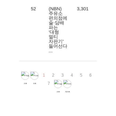
52
(NBN)
3,301
주유소
편의점에
술·담배
파는
‘대형
멀티
자판기’
들어선다
...
1
2
3
4
5
6
7