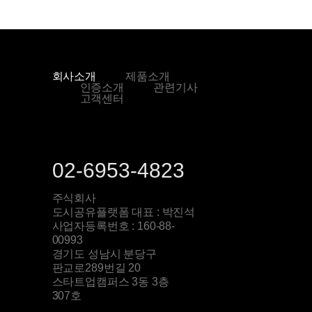
회사소개
제품소개
인증소개
관련기사
고객센터
02-6953-4823
주식회사
도시공유플랫폼 대표 : 박진석
사업자등록번호 : 160-88-
00993
경기도 성남시 분당구
판교로289번길 20
스타트업캠퍼스 3동 3층
307호