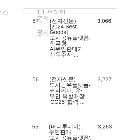
뉴스
1:1 온라인
문의
57
(전자신문)
3,066
[2024 Best
공지
Goods]
도시공유플랫폼,
한국형
AI무인판매기
선두주자 ...
56
(전자신문)
3,227
도시공유플랫폼-
커피베이, 유·
무인 복합매장
'CC25' 협력 ...
55
(머니투데이)
3,263
무인판매
'도시공유플랫폼',