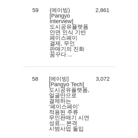
59
(에이빙)
2,861
[Pangyo
Interview]
도시공유플랫폼
안면 인식 기반
페이스페이
결제, 무인
판매기의 진화
꿈꾸다 ...
58
[에이빙]
3,072
[Pangyo Tech]
도시공유플랫폼,
얼굴만으로
결제하는
‘페이스페이’
적용된 주류
무인판매기 시연
성료... 본격
시범사업 돌입
관련기사
고객센터
...