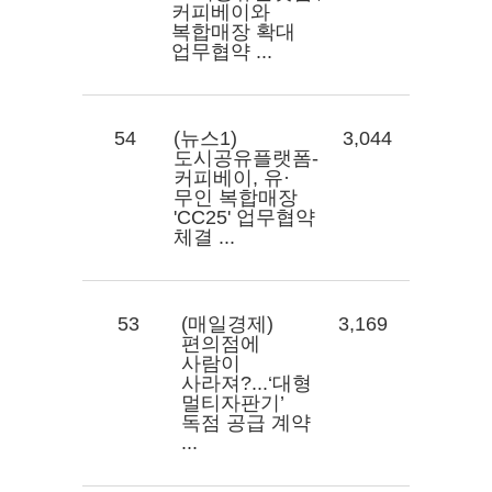
커피베이와
복합매장 확대
업무협약 ...
54
(뉴스1)
3,044
도시공유플랫폼-
커피베이, 유·
무인 복합매장
'CC25' 업무협약
체결 ...
53
(매일경제)
3,169
편의점에
사람이
사라져?...‘대형
멀티자판기’
독점 공급 계약
...