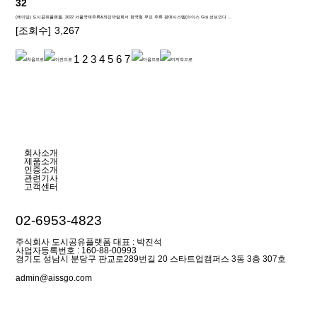
32
(에이빙) 도시공유플랫폼, 2022 서울국제주류&와인박람회서 한국형 무인 주류 판매시스템(아이스 Go) 선보인다 ...
[조회수]
3,267
1
2
3
4
5
6
7
회사소개
제품소개
인증소개
관련기사
고객센터
02-6953-4823
주식회사 도시공유플랫폼 대표 : 박진석
사업자등록번호 : 160-88-00993
경기도 성남시 분당구 판교로289번길 20 스타트업캠퍼스 3동 3층 307호
admin@aissgo.com