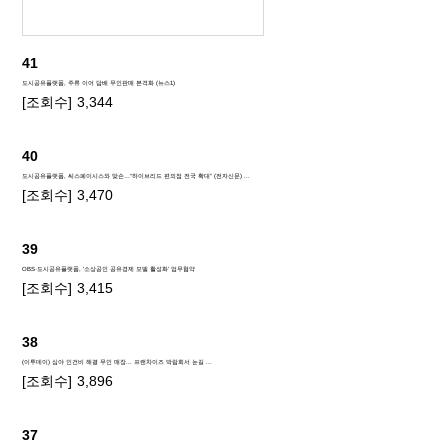
41
도시공유플랫폼, 주류 이어 담배 무인판매 본격화 (뉴스1)
[조회수]
3,344
40
도시공유플랫폼, 씨스페이시스와 맞손…“하이브리드 편의점 전국 확대” (전자신문) ...
[조회수]
3,470
39
OBS·도시공유플랫폼, '소상공인 공유경제 모델 활성화' 업무협약
[조회수]
3,415
38
(이투데이) 심야 인건비 해결 무인 매장... 프랜차이즈 박람회서 눈길 ...
[조회수]
3,896
37