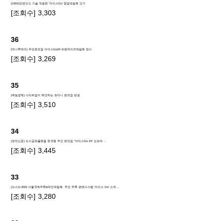
(OBS)안면인식 기술 적용한 '아이스Go' 창업박람회 인기
[조회수]
3,303
36
(머니투데이) 무인편의점 아이스Go24 프랜차이즈박람회 전시
[조회수]
3,269
35
(매일경제) 스타트업이 제안하는 초미니 편의점 탄생
[조회수]
3,510
34
(전자신문) 도시공유플랫폼 한국형 무인 편의점 "아이스Go 24" 선보여 ...
[조회수]
3,445
33
(뉴스1) 2022 서울국제주류&와인박람회, 무인 주류 판매시스템 '아이스 Go' 소개 ...
[조회수]
3,280