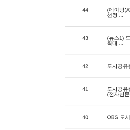
44
(에이빙(A
선정 ...
43
(뉴스1)
확대 ...
42
도시공유플
41
도시공유플
(전자신문) 
40
OBS·도